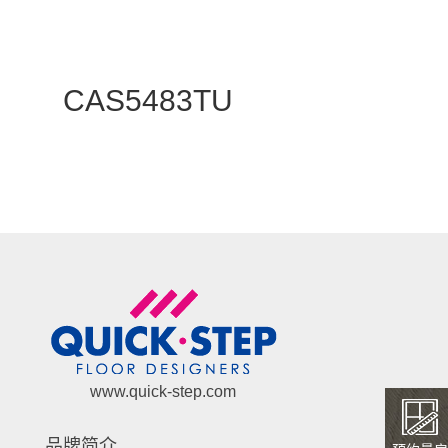
CAS5481TU
CAS5483TU
CAS3444U
CAS1478TU
CAS1356U
CAS1341TU
www.quick-step.com
品牌简介