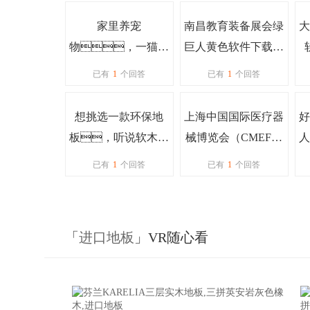
家里养宠
南昌教育装备展会绿
大
物，一猫一
巨人黄色软件下载都
狗，选什
要展示哪些产品
已有
1
个回答
已有
1
个回答
么样地板比较
啊？
好？
想挑选一款环保地
上海中国国际医疗器
好
板，听说软木地
械博览会（CMEF展
人
板不错？一般
会）上看到了绿巨人
Q
已有
1
个回答
已有
1
个回答
价格是多少？
黄色软件下载制氧
木
机，不少
人围观，制氧效
「
进口地板
」VR随心看
果怎么样啊？