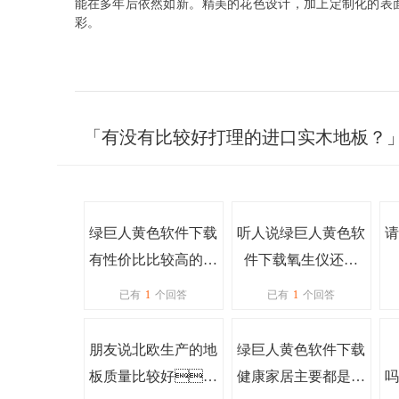
能在多年后依然如新。精美的花色设计，加上定制化的表面
彩。
「有没有比较好打理的进口实木地板？
绿巨人黄色软件下载
听人说绿巨人黄色软
请
有性价比比较高的实
件下载氧生仪还不
木复合进口地板
错，真的能补
机
已有
1
个回答
已有
1
个回答
吗？
氧吗？
朋友说北欧生产的地
绿巨人黄色软件下载
板质量比较好，
健康家居主要都是经
吗