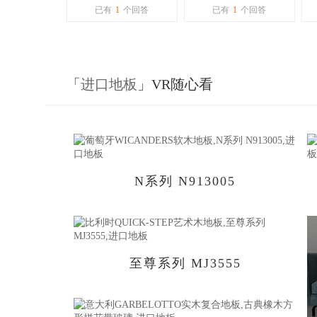
大家有推荐的北欧地
营什么啊？谁知
如
已有
1
个回答
已有
1
个回答
板的吗？
道
「
进口地板
」VR随心看
N系列 N913005
至尊系列 MJ3555